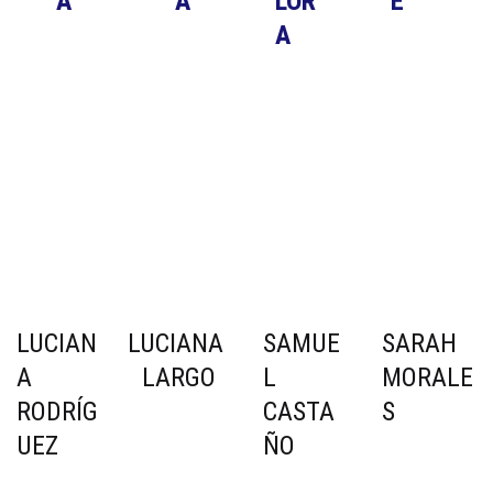
A
A
LOR
E
A
LUCIAN
LUCIANA 
SAMUE
SARAH 
A 
LARGO
L 
MORALE
RODRÍG
CASTA
S
UEZ
ÑO