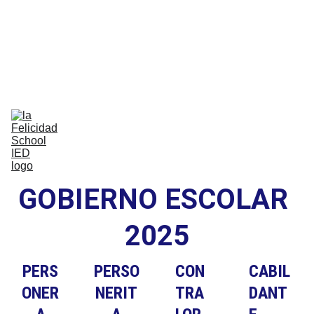
Bilingual Global Critical Citizens 
Respecting Diversity And Building 
Happiness
Home
Nosotros
Comunidad
Vida Escolar
Academia
IB
Contáctenos
GOBIERNO ESCOLAR 
2025
PERS
PERSO
CON
CABIL
ONER
NERIT
TRA
DANT