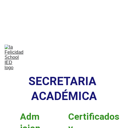
Bilingual Global Critical Citizens 
Respecting Diversity And Building 
Happiness
Home
Nosotros
Comunidad
Vida Escolar
Academia
IB
Contáctenos
SECRETARIA 
ACADÉMICA
Adm
Certificados 